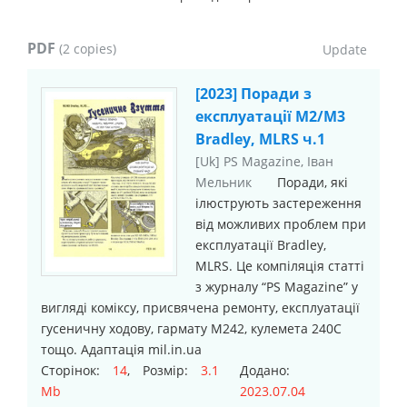
PDF
(2 copies)
[2023] Поради з
експлуатації М2/М3
Bradley, MLRS ч.1
[Uk] PS Magazine, Іван
Мельник
Поради, які
ілюструють застереження
від можливих проблем при
експлуатації Bradley,
MLRS. Це компіляція статті
з журналу “PS Magazine” у
вигляді коміксу, присвячена ремонту, експлуатації
гусеничну ходову, гармату М242, кулемета 240С
тощо. Адаптація mil.in.ua
Сторінок:
14
, Розмір:
3.1
Додано:
Mb
2023.07.04