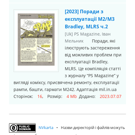
[2023] Поради з
експлуатації М2/М3
Bradley, MLRS ч.2
[Uk] PS Magazine, Іван
Мельник
Поради, які
ілюструють застереження
від можливих проблем при
експлуатації Bradley,
MLRS. Це компіляція статті
з журналу “PS Magazine” у
вигляді коміксу, присвячена ремонту, експлуатації
рампи, башти, гармати М242. Адаптація mil.in.ua
Сторінок:
16
, Розмір:
4 Mb
Додано:
2023.07.07
NVkarta
•
Назви директорій і файлів можуть