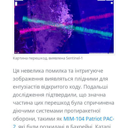
Картина перешкод, виявлена Sentinel-1
Ця невелика помилка та інтригуюче
зображення виявляться плідними для
ентузіастів відкритого коду. Подальші
дослідження підтвердили, що значна
частина цих перешкод була спричинена
діючими системами протиракетної
оборони, такими як
MIM-104 Patriot PAC-
2
, які були розкидані в Бахрейні, Катарі,