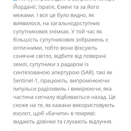
Йорданії, Ізраїлі, Ємені та за його
межами. І все це було видно, як
виявилося, на загальнодоступних
супутникових знімках. У той час як
більшість супутникових зображень є
оптичними, тобто вони фіксують
сонячне світло, відбите від поверхні
землі, супутники з радаром із
синтезованою апертурою (SAR), такі як
Sentinel-1, працюють, випромінюючи
імпульси радіохвиль і вимірюючи, яка
частина сигналу відбивається назад. Це
схоже на те, як кажани використовують
ехолот, щоб «бачити» в темряві:
видають дзвінки та слухають відлуння.