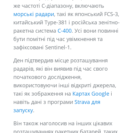
же частоті C-діапазону, включають
морські радари
, такі як японський FCS-3,
китайський Type-381 і російська зенітно-
ракетна система
С-400
. Усі вони повинні
бути помітні під час увімкнення та
зафіксовані Sentinel-1.
Ден підтвердив місце розташування
радарів, які він виявив під час свого
початкового дослідження,
використовуючи інші відкриті джерела,
такі як зображення на
Картах Google
і
навіть дані з програми
Strava для
запуску
.
Він також наголосив на інших цікавих
розташуваннях ракетних батарей, таких