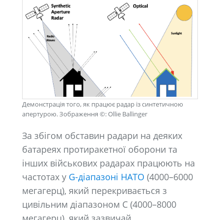
Демонстрація того, як працює радар із синтетичною
апертурою. Зображення ©: Ollie Ballinger
За збігом обставин радари на деяких
батареях протиракетної оборони та
інших військових радарах працюють на
частотах у
G-діапазоні НАТО
(4000–6000
мегагерц), який перекривається з
цивільним діапазоном C (4000–8000
мегагерц), який зазвичай